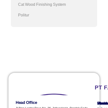
Cat Wood Finishing System
Politur
PT 
Head Office
Plant 
Plant 
Sura
Sema
Meda