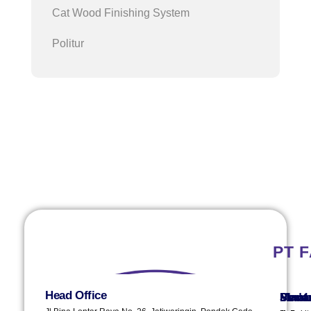
Cat Wood Finishing System
Politur
PT 
Head Office
Plant 
Plant 
Sura
Sema
Meda