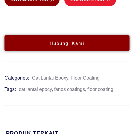
Hubungi Kami
Categories:
Cat Lantai Epoxy
,
Floor Coating
Product
Meta
Tags:
cat lantai epocy
,
fanos coatings
,
floor coating
PRODUK TERKAIT