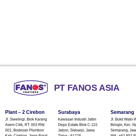
PT FANOS ASIA
Plant – 2 Cirebon
Surabaya
Semarang
Jl. Siwelingi, Blok Karang
Kawasan Industri Jatim
Jl. Bukit Wato-
Asem Cilik, RT. 003 RW.
Depo Estate Blok C-115
Bringin, Kec. N
001, Bodesari Plumbon
Jabon, Sidoarjo, Jawa
Semarang, Ja
Kab. Cirebon, Jawa Barat
Timur - 61276
WA : +62 852 