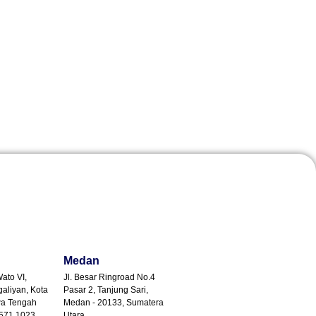
Medan
Wato VI,
Jl. Besar Ringroad No.4
galiyan, Kota
Pasar 2, Tanjung Sari,
wa Tengah
Medan - 20133, Sumatera
8571 1023
Utara