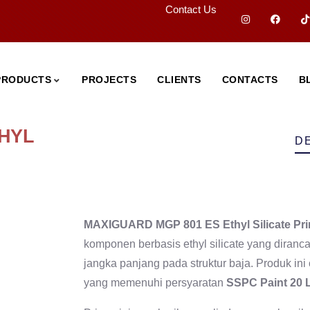
Contact Us
PRODUCTS
PROJECTS
CLIENTS
CONTACTS
B
THYL
D
MAXIGUARD MGP 801 ES Ethyl Silicate Pr
komponen berbasis ethyl silicate yang diranc
jangka panjang pada struktur baja. Produk in
yang memenuhi persyaratan
SSPC Paint 20 L