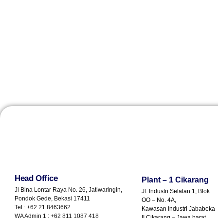
Head Office
Plant – 1 Cikarang
Jl Bina Lontar Raya No. 26, Jatiwaringin,
Jl. Industri Selatan 1, Blok
Pondok Gede, Bekasi 17411
OO – No. 4A,
Tel : +62 21 8463662
Kawasan Industri Jababeka
WA Admin 1 : +62 811 1087 418
II Cikarang – Jawa barat