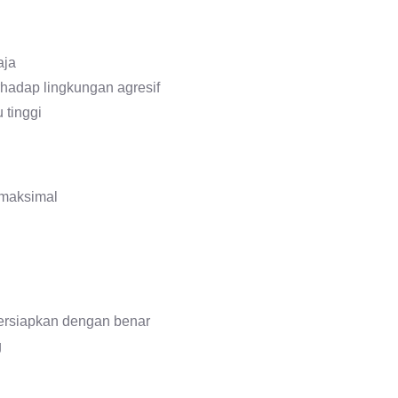
aja
hadap lingkungan agresif
 tinggi
 maksimal
persiapkan dengan benar
g