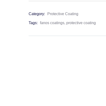
Category:
Protective Coating
Product
Meta
Tags:
fanos coatings
,
protective coating