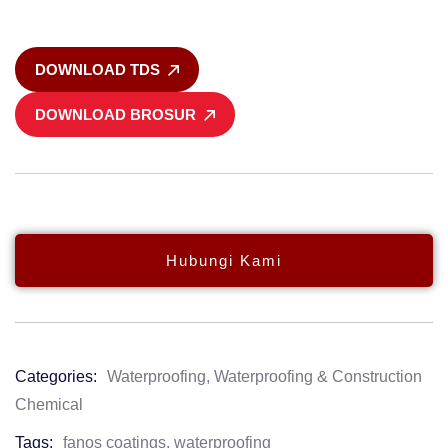
DOWNLOAD TDS
DOWNLOAD BROSUR
Hubungi Kami
Categories:
Waterproofing
,
Waterproofing & Construction
Product
Chemical
Meta
Tags:
fanos coatings
,
waterproofing