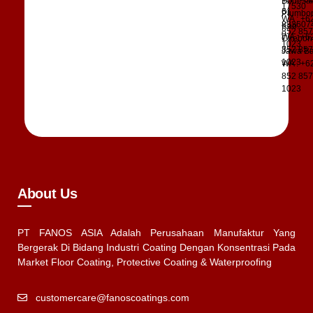
Bodesar
17530
61
Plumbo
WA : +6
883607
Kab.
852 85
WA : +6
Cirebon
1023
852 85
Jawa Ba
1023
WA : +6
852 85
1023
About Us
PT FANOS ASIA Adalah Perusahaan Manufaktur Yang
Bergerak Di Bidang Industri Coating Dengan Konsentrasi Pada
Market Floor Coating, Protective Coating & Waterproofing
customercare@fanoscoatings.com