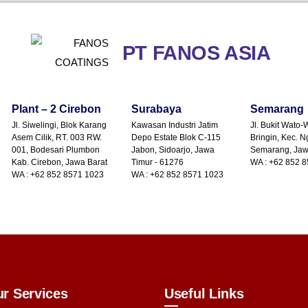
PT FANOS ASIA
Plant – 2 Cirebon
Surabaya
Semarang
Jl. Siwelingi, Blok Karang
Kawasan Industri Jatim
Jl. Bukit Wato-
Asem Cilik, RT. 003 RW.
Depo Estate Blok C-115
Bringin, Kec. N
001, Bodesari Plumbon
Jabon, Sidoarjo, Jawa
Semarang, Ja
Kab. Cirebon, Jawa Barat
Timur - 61276
WA : +62 852 
WA : +62 852 8571 1023
WA : +62 852 8571 1023
r Services
Useful Links