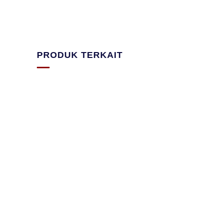
PRODUK TERKAIT
CAT AUTOMOTIF
,
DECORATIVE
CAT WO
COATING
DECORA
FANOS EPOXY PRIMER
MAXIL
SURFACER
SYST