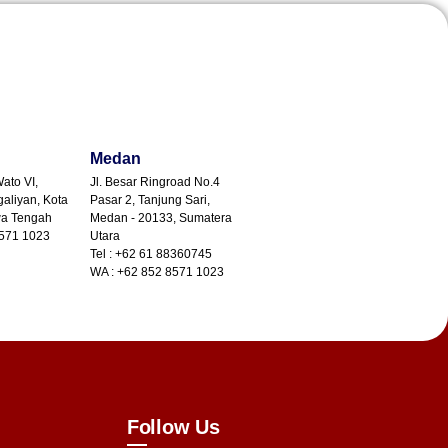
Medan
Wato VI,
Jl. Besar Ringroad No.4
galiyan, Kota
Pasar 2, Tanjung Sari,
wa Tengah
Medan - 20133, Sumatera
8571 1023
Utara
Tel : +62 61 88360745
WA : +62 852 8571 1023
Follow Us