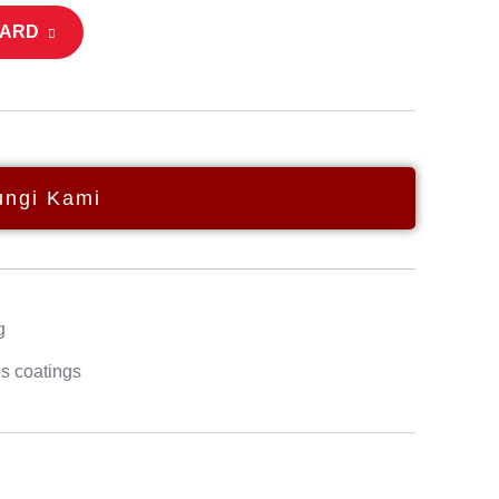
CARD
ngi Kami
g
s coatings