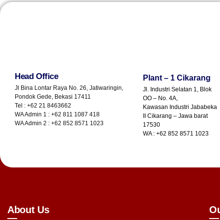
Head Office
Plant – 1 Cikarang
Jl Bina Lontar Raya No. 26, Jatiwaringin,
Jl. Industri Selatan 1, Blok
Pondok Gede, Bekasi 17411
OO – No. 4A,
Tel : +62 21 8463662
Kawasan Industri Jababeka
WA Admin 1 : +62 811 1087 418
II Cikarang – Jawa barat
WA Admin 2 : +62 852 8571 1023
17530
WA : +62 852 8571 1023
About Us
Ou