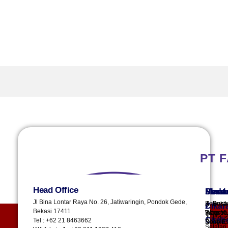
Floor Coating
HIM
PT 
Head Office
Plant 
Plant 
Sura
Sema
Meda
Jl Bina Lontar Raya No. 26, Jatiwaringin, Pondok Gede,
Kawasa
Jl. Buki
Jl. Besa
Cikar
2
Bekasi 17411
Industri
Wato VI,
Ringroa
Jl. Indus
Cireb
Tel : +62 21 8463662
Depo Es
Bringin,
No.4
Selatan 