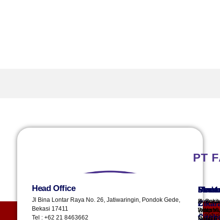
Floor Coating
HIM
PT 
Head Office
Plant 
Plant 
Sura
Sema
Meda
Jl Bina Lontar Raya No. 26, Jatiwaringin, Pondok Gede,
Kawasa
Jl. Buki
Jl. Besa
Cikar
2
Bekasi 17411
Industri
Wato VI,
Ringroa
Jl. Indus
Cireb
Tel : +62 21 8463662
Depo Es
Bringin,
No.4