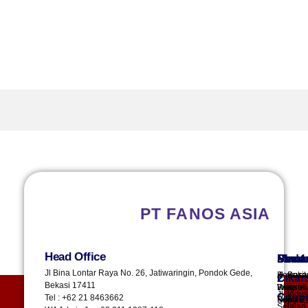
PT FANOS ASIA
Head Office
Plant 
Plant 
Sura
Sema
Meda
Jl Bina Lontar Raya No. 26, Jatiwaringin, Pondok Gede,
Kawasa
Jl. Buki
Jl. Besa
Cikar
2
Bekasi 17411
Industri
Wato VI,
Ringroa
Jl. Indus
Cireb
Tel : +62 21 8463662
Depo Es
Bringin,
No.4
Selatan 